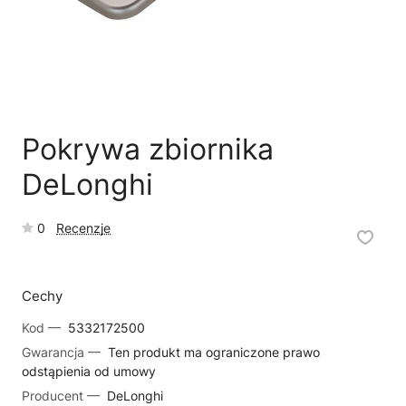
🗹
Reklamacja naprawy
📦
Reklamacja towaru
Pokrywa zbiornika
DeLonghi
0
Recenzje
Cechy
Kod —
5332172500
Gwarancja —
Ten produkt ma ograniczone prawo
odstąpienia od umowy
Producent —
DeLonghi