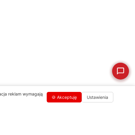
🛠
Szukam części
📖
Instrukcja obsługi
🛒
Jak kupić w sklepie?
🧴
Odkamienianie
🗹
Reklamacja naprawy
📦
Reklamacja towaru
zacja reklam wymagają
🍪 Akceptuję
Ustawienia
Kontakty