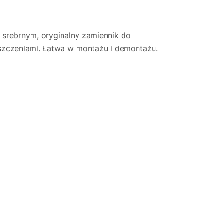
srebrnym, oryginalny zamiennik do
szczeniami. Łatwa w montażu i demontażu.
Justyna — konsultant AI
AGD Group • eksperci od ekspresów
☕
Cześć! Jestem Justyna
Pomogę Ci z ekspresem do kawy — sprawdzenie,
naprawa, części zamienne lub złożenie zamówienia.
Jak oddać do
🔎
Status naprawy
🔧
naprawy?
💰
Ile kosztuje naprawa?
☕
Ekspres nie działa