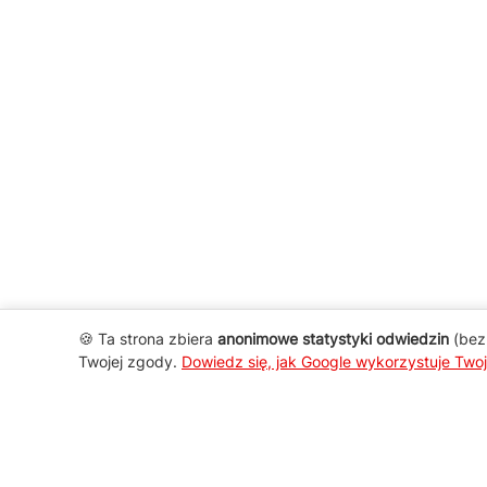
🍪 Ta strona zbiera
anonimowe statystyki odwiedzin
(bez 
Twojej zgody.
Dowiedz się, jak Google wykorzystuje Two