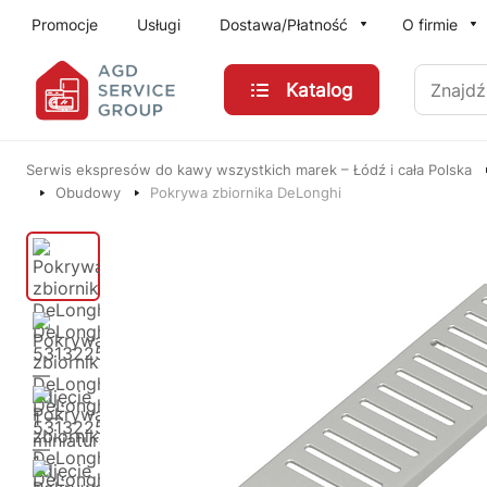
Przejdź do treści głównej
Promocje
Usługi
Dostawa/Płatność
O firmie
Znajdź
Katalog
Serwis ekspresów do kawy wszystkich marek – Łódź i cała Polska
Obudowy
Pokrywa zbiornika DeLonghi