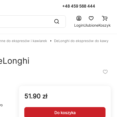
+48 459 568 444
Login
Ulubione
Koszyk
nne do ekspresów i kawiarek
DeLonghi do ekspresów do kawy
eLonghi
51.90 zł
wo
Do koszyka