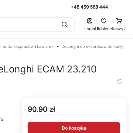
+48 459 568 444
Login
Ulubione
Koszyk
nne do ekspresów i kawiarek
DeLonghi do ekspresów do kawy
eLonghi ECAM 23.210
90.90 zł
wo
Do koszyka