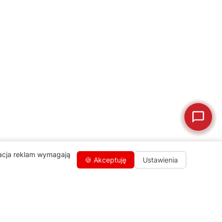
🛠
Szukam części
📖
Instrukcja obsługi
🛒
Jak kupić w sklepie?
🧴
Odkamienianie
🗹
Reklamacja naprawy
📦
Reklamacja towaru
zacja reklam wymagają
🍪 Akceptuję
Ustawienia
Kontakty