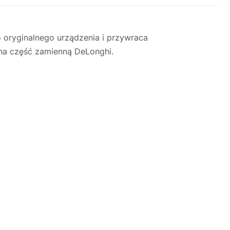
oryginalnego urządzenia i przywraca
lna część zamienną DeLonghi.
Justyna — konsultant AI
AGD Group • eksperci od ekspresów
☕
Cześć! Jestem Justyna
Pomogę Ci z ekspresem do kawy — sprawdzenie,
naprawa, części zamienne lub złożenie zamówienia.
Jak oddać do
🔎
Status naprawy
🔧
naprawy?
💰
Ile kosztuje naprawa?
☕
Ekspres nie działa