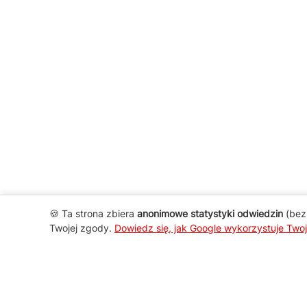
🍪 Ta strona zbiera
anonimowe statystyki odwiedzin
(bez 
Twojej zgody.
Dowiedz się, jak Google wykorzystuje Two