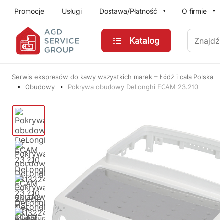
Przejdź do treści głównej
Promocje
Usługi
Dostawa/Płatność
O firmie
Znajdź
Katalog
Serwis ekspresów do kawy wszystkich marek – Łódź i cała Polska
Obudowy
Pokrywa obudowy DeLonghi ECAM 23.210