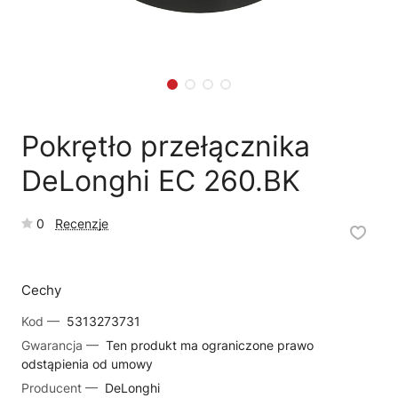
🗹
Reklamacja naprawy
📦
Reklamacja towaru
Pokrętło przełącznika
DeLonghi EC 260.BK
0
Recenzje
Cechy
Kod —
5313273731
Gwarancja —
Ten produkt ma ograniczone prawo
odstąpienia od umowy
Producent —
DeLonghi