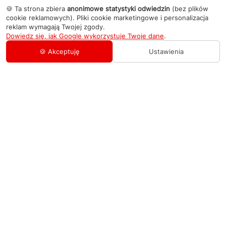
🍪 Ta strona zbiera
anonimowe statystyki odwiedzin
(bez plików
cookie reklamowych). Pliki cookie marketingowe i personalizacja
reklam wymagają Twojej zgody.
Dowiedz się, jak Google wykorzystuje Twoje dane
.
🍪 Akceptuję
Ustawienia
AGD Group
O firmie
Pomoc
Nowości
Zamówienie i płatność
Kontakty
Promocje
Zasady dostawy urządzeń
+48 459 568 444
Kontakt
info@agdgroup.pl
Regulamin usług serwisowych
Al. Włókniarzy 234A, 90-556 Łódź oddzielne
wejście po lewej stronie budynku, lokal 2
Wymiana i zwrot towaru