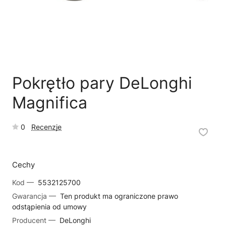
🗹
Reklamacja naprawy
📦
Reklamacja towaru
Pokrętło pary DeLonghi
Magnifica
0
Recenzje
Cechy
Kod —
5532125700
Gwarancja —
Ten produkt ma ograniczone prawo
odstąpienia od umowy
Producent —
DeLonghi