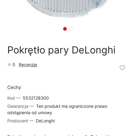
🗹
Reklamacja naprawy
📦
Reklamacja towaru
Pokrętło pary DeLonghi
0
Recenzje
Cechy
Kod —
5532128300
Gwarancja —
Ten produkt ma ograniczone prawo
odstąpienia od umowy
Producent —
DeLonghi