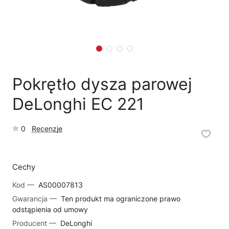
🗹
Reklamacja naprawy
📦
Reklamacja towaru
Pokrętło dysza parowej
DeLonghi EC 221
0
Recenzje
Cechy
Kod —
AS00007813
Gwarancja —
Ten produkt ma ograniczone prawo
odstąpienia od umowy
Producent —
DeLonghi