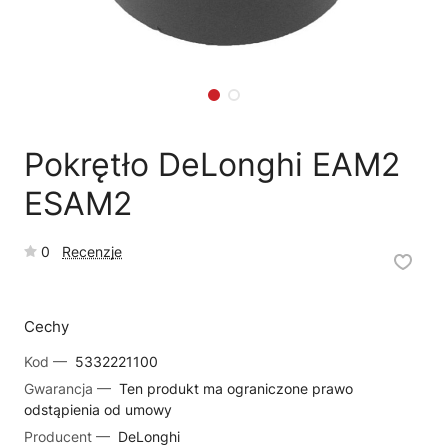
🗹
Reklamacja naprawy
📦
Reklamacja towaru
Pokrętło DeLonghi EAM2
ESAM2
0
Recenzje
Cechy
Kod —
5332221100
Gwarancja —
Ten produkt ma ograniczone prawo
odstąpienia od umowy
Producent —
DeLonghi