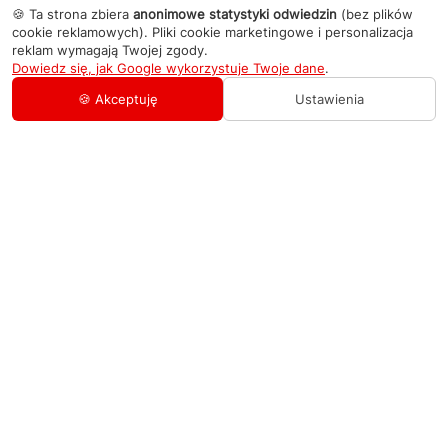
🍪 Ta strona zbiera
anonimowe statystyki odwiedzin
(bez plików
cookie reklamowych). Pliki cookie marketingowe i personalizacja
reklam wymagają Twojej zgody.
Dowiedz się, jak Google wykorzystuje Twoje dane
.
🍪 Akceptuję
Ustawienia
AGD Group
O firmie
Pomoc
Nowości
Zamówienie i płatność
Kontakty
Promocje
Zasady dostawy urządzeń
+48 459 568 444
Kontakt
info@agdgroup.pl
Regulamin usług serwisowych
Al. Włókniarzy 234A, 90-556 Łódź oddzielne
wejście po lewej stronie budynku, lokal 2
Wymiana i zwrot towaru