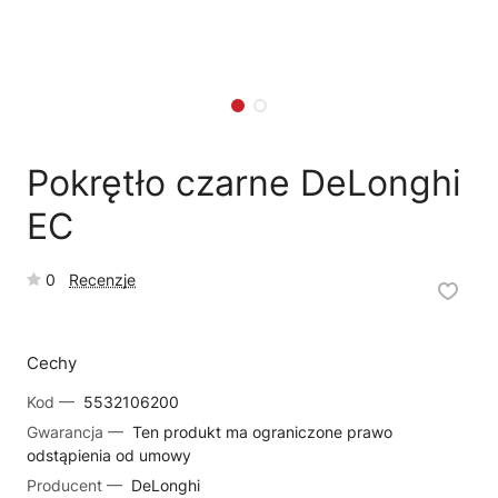
🗹
Reklamacja naprawy
📦
Reklamacja towaru
Pokrętło czarne DeLonghi
EC
0
Recenzje
Cechy
Kod —
5532106200
Gwarancja —
Ten produkt ma ograniczone prawo
odstąpienia od umowy
Producent —
DeLonghi