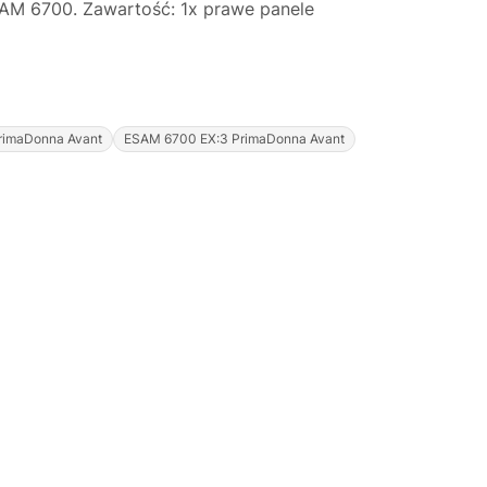
AM 6700. Zawartość: 1x prawe panele
rimaDonna Avant
ESAM 6700 EX:3 PrimaDonna Avant
Justyna — konsultant AI
AGD Group • eksperci od ekspresów
☕
Cześć! Jestem Justyna
Pomogę Ci z ekspresem do kawy — sprawdzenie,
naprawa, części zamienne lub złożenie zamówienia.
Jak oddać do
🔎
Status naprawy
🔧
naprawy?
💰
Ile kosztuje naprawa?
☕
Ekspres nie działa
🛠
Szukam części
📖
Instrukcja obsługi