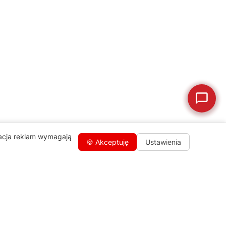
🛒
Jak kupić w sklepie?
🧴
Odkamienianie
🗹
Reklamacja naprawy
📦
Reklamacja towaru
zacja reklam wymagają
🍪 Akceptuję
Ustawienia
Kontakty