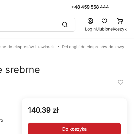
+48 459 568 444
Login
Ulubione
Koszyk
nne do ekspresów i kawiarek
DeLonghi do ekspresów do kawy
e srebrne
140.39 zł
wo
Do koszyka