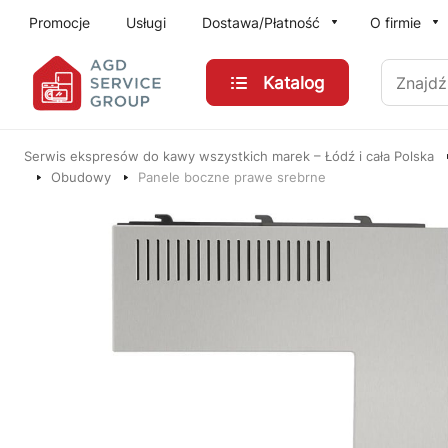
Przejdź do treści głównej
Promocje
Usługi
Dostawa/Płatność
O firmie
Znajdź
Katalog
Serwis ekspresów do kawy wszystkich marek – Łódź i cała Polska
Obudowy
Panele boczne prawe srebrne