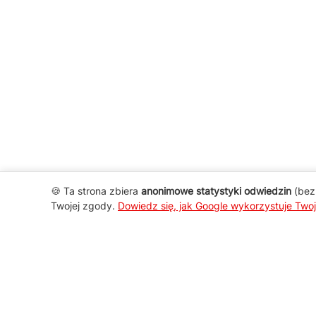
🍪 Ta strona zbiera
anonimowe statystyki odwiedzin
(bez 
Twojej zgody.
Dowiedz się, jak Google wykorzystuje Two
AGD Group