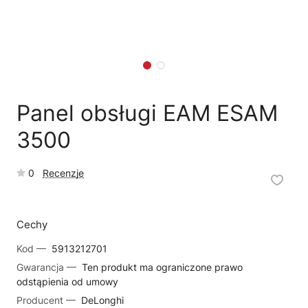
🗹
Reklamacja naprawy
📦
Reklamacja towaru
Panel obsługi EAM ESAM
3500
0
Recenzje
Cechy
Kod —
5913212701
Gwarancja —
Ten produkt ma ograniczone prawo
odstąpienia od umowy
Producent —
DeLonghi