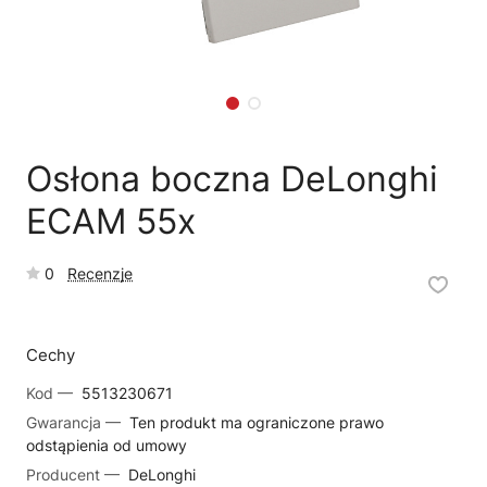
🗹
Reklamacja naprawy
📦
Reklamacja towaru
Osłona boczna DeLonghi
ECAM 55x
0
Recenzje
Cechy
Kod —
5513230671
Gwarancja —
Ten produkt ma ograniczone prawo
odstąpienia od umowy
Producent —
DeLonghi