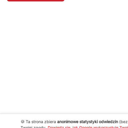
🍪 Ta strona zbiera
anonimowe statystyki odwiedzin
(bez 
Twojej zgody.
Dowiedz się, jak Google wykorzystuje Two