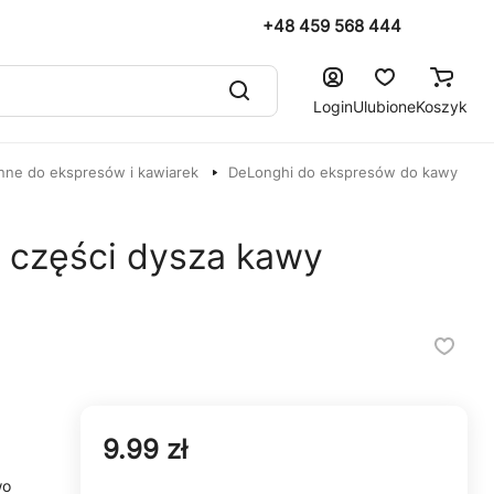
+48 459 568 444
Login
Ulubione
Koszyk
nne do ekspresów i kawiarek
DeLonghi do ekspresów do kawy
 części dysza kawy
9.99 zł
wo