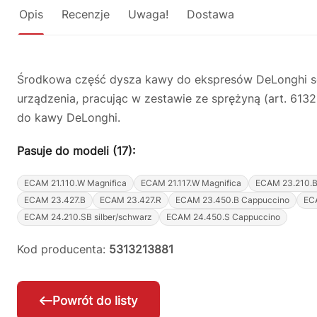
Opis
Recenzje
Uwaga!
Dostawa
Środkowa część dysza kawy do ekspresów DeLonghi se
urządzenia, pracując w zestawie ze sprężyną (art. 61
do kawy DeLonghi.
Pasuje do modeli (17):
ECAM 21.110.W Magnifica
ECAM 21.117.W Magnifica
ECAM 23.210.
ECAM 23.427.B
ECAM 23.427.R
ECAM 23.450.B Cappuccino
EC
ECAM 24.210.SB silber/schwarz
ECAM 24.450.S Cappuccino
Kod producenta:
5313213881
Powrót do listy