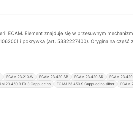
rii ECAM. Element znajduje się w przesuwnym mechanizmi
32106200) i pokrywką (art. 5332227400). Oryginalna częś
B
ECAM 23.210.W
ECAM 23.420.SB
ECAM 23.420.SR
ECAM 23.420
AM 23.450.B EX:3 Cappuccino
ECAM 23.450.S Cappuccino silber
ECAM 2