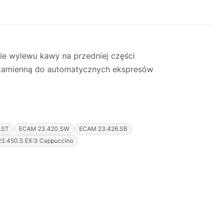
e wylewu kawy na przedniej części
ć zamienną do automatycznych ekspresów
.ST
ECAM 23.420.SW
ECAM 23.426.SB
3.450.S EX:3 Cappuccino
Justyna — konsultant AI
AGD Group • eksperci od ekspresów
☕
Cześć! Jestem Justyna
Pomogę Ci z ekspresem do kawy — sprawdzenie,