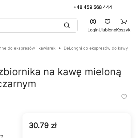
+48 459 568 444
Login
Ulubione
Koszyk
nne do ekspresów i kawiarek
DeLonghi do ekspresów do kawy
zbiornika na kawę mieloną
 czarnym
30.79 zł
wo