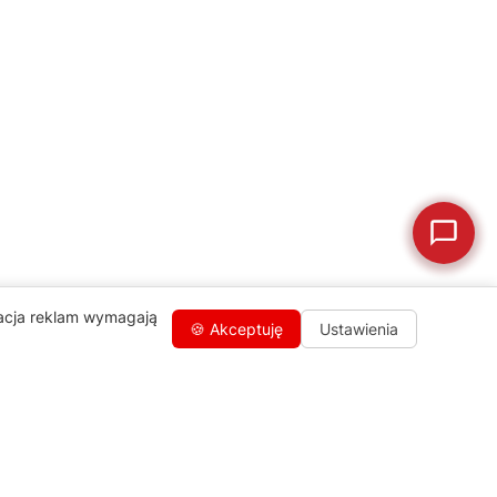
🛠
Szukam części
📖
Instrukcja obsługi
🛒
Jak kupić w sklepie?
🧴
Odkamienianie
🗹
Reklamacja naprawy
📦
Reklamacja towaru
zacja reklam wymagają
🍪 Akceptuję
Ustawienia
Kontakty