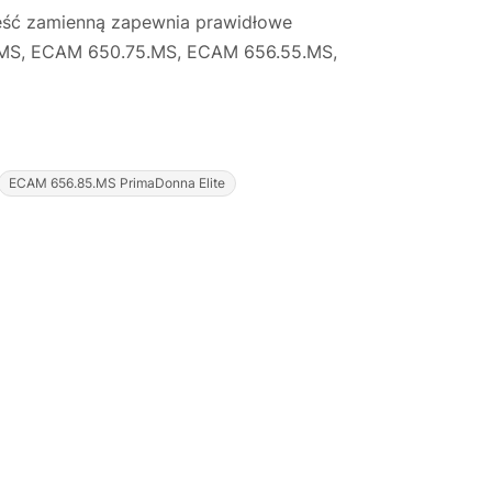
zęść zamienną zapewnia prawidłowe
5.MS, ECAM 650.75.MS, ECAM 656.55.MS,
Justyna — konsultant AI
ECAM 656.85.MS PrimaDonna Elite
AGD Group • eksperci od ekspresów
☕
Cześć! Jestem Justyna
Pomogę Ci z ekspresem do kawy — sprawdzenie,
naprawa, części zamienne lub złożenie zamówienia.
Jak oddać do
🔎
Status naprawy
🔧
naprawy?
💰
Ile kosztuje naprawa?
☕
Ekspres nie działa