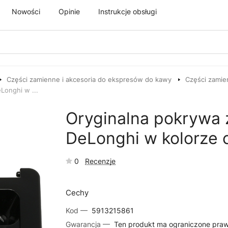
Nowości
Opinie
Instrukcje obsługi
Części zamienne i akcesoria do ekspresów do kawy
Części zamie
Longhi w ...
Oryginalna pokrywa 
DeLonghi w kolorze
0
Recenzje
Cechy
Kod —
5913215861
Gwarancja —
Ten produkt ma ograniczone pra