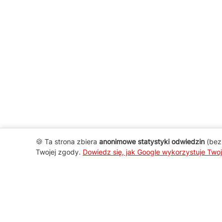
🍪 Ta strona zbiera
anonimowe statystyki odwiedzin
(bez 
Twojej zgody.
Dowiedz się, jak Google wykorzystuje Two
AGD Group