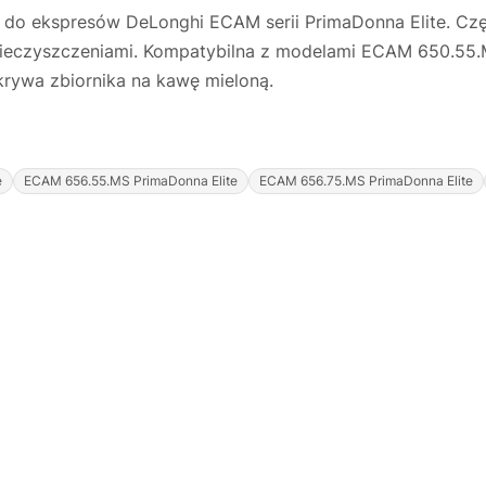
 do ekspresów DeLonghi ECAM serii PrimaDonna Elite. C
anieczyszczeniami. Kompatybilna z modelami ECAM 650.5
rywa zbiornika na kawę mieloną.
e
ECAM 656.55.MS PrimaDonna Elite
ECAM 656.75.MS PrimaDonna Elite