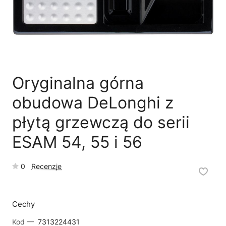
🗹
Reklamacja naprawy
📦
Reklamacja towaru
Oryginalna górna
obudowa DeLonghi z
płytą grzewczą do serii
ESAM 54, 55 i 56
0
Recenzje
Cechy
Kod —
7313224431