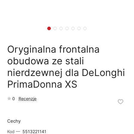
🗹
Reklamacja naprawy
📦
Reklamacja towaru
Oryginalna frontalna
obudowa ze stali
nierdzewnej dla DeLonghi
PrimaDonna XS
0
Recenzje
Cechy
Kod —
5513221141