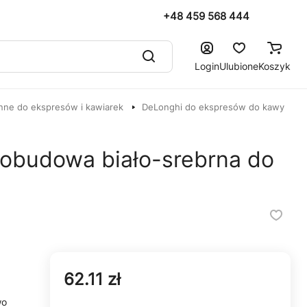
+48 459 568 444
Login
Ulubione
Koszyk
nne do ekspresów i kawiarek
DeLonghi do ekspresów do kawy
a obudowa biało-srebrna do
62.11 zł
wo