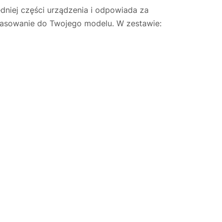
dniej części urządzenia i odpowiada za
asowanie do Twojego modelu. W zestawie:
Justyna — konsultant AI
AGD Group • eksperci od ekspresów
☕
Cześć! Jestem Justyna
Pomogę Ci z ekspresem do kawy — sprawdzenie,
naprawa, części zamienne lub złożenie zamówienia.
Jak oddać do
🔎
Status naprawy
🔧
naprawy?
💰
Ile kosztuje naprawa?
☕
Ekspres nie działa