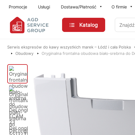
Przejdź do treści głównej
Promocje
Usługi
Dostawa/Płatność
O firmie
Znajdź
Katalog
Serwis ekspresów do kawy wszystkich marek – Łódź i cała Polska
Obudowy
Oryginalna frontalna obudowa biało-srebrna do De