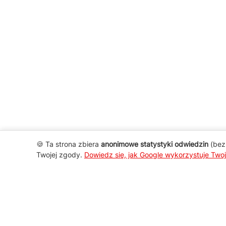
🍪 Ta strona zbiera
anonimowe statystyki odwiedzin
(bez 
Twojej zgody.
Dowiedz się, jak Google wykorzystuje Two
AGD Group