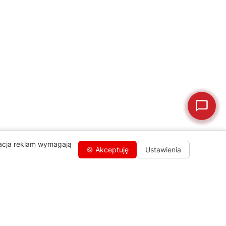
🛠
Szukam części
📖
Instrukcja obsługi
🛒
Jak kupić w sklepie?
🧴
Odkamienianie
🗹
Reklamacja naprawy
📦
Reklamacja towaru
zacja reklam wymagają
🍪 Akceptuję
Ustawienia
Kontakty