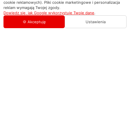
cookie reklamowych). Pliki cookie marketingowe i personalizacja
reklam wymagają Twojej zgody.
Dowiedz się, jak Google wykorzystuje Twoje dane
.
🍪 Akceptuję
Ustawienia
AGD Group
O firmie
Pomoc
Nowości
Zamówienie i płatność
Kontakty
Promocje
Zasady dostawy urządzeń
+48 459 568 444
Kontakt
info@agdgroup.pl
Regulamin usług serwisowych
Al. Włókniarzy 234A, 90-556 Łódź oddzielne
wejście po lewej stronie budynku, lokal 2
Wymiana i zwrot towaru