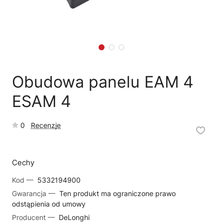
🗹
Reklamacja naprawy
📦
Reklamacja towaru
Obudowa panelu EAM 4
ESAM 4
0
Recenzje
Cechy
Kod —
5332194900
Gwarancja —
Ten produkt ma ograniczone prawo
odstąpienia od umowy
Producent —
DeLonghi