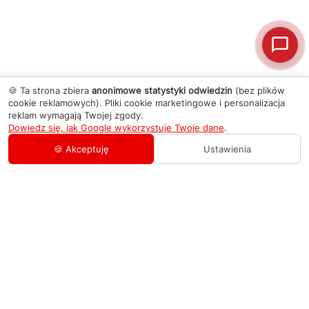
🍪 Ta strona zbiera
anonimowe statystyki odwiedzin
(bez plików
cookie reklamowych). Pliki cookie marketingowe i personalizacja
reklam wymagają Twojej zgody.
Dowiedz się, jak Google wykorzystuje Twoje dane
.
🍪 Akceptuję
Ustawienia
AGD Group
O firmie
Pomoc
Nowości
Zamówienie i płatność
Kontakty
Promocje