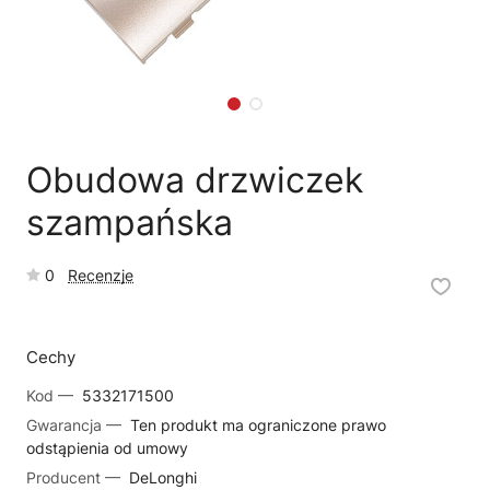
🗹
Reklamacja naprawy
📦
Reklamacja towaru
Obudowa drzwiczek
szampańska
0
Recenzje
Cechy
Kod —
5332171500
Gwarancja —
Ten produkt ma ograniczone prawo
odstąpienia od umowy
Producent —
DeLonghi