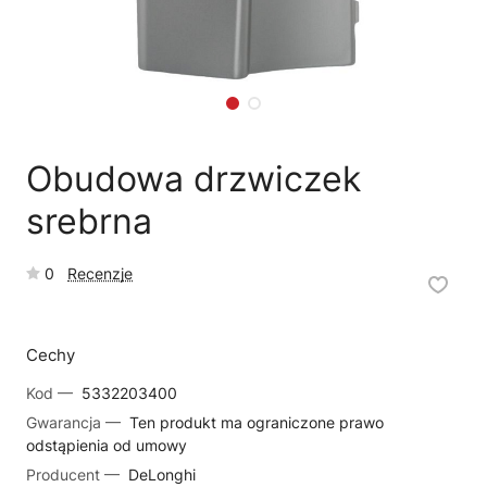
🗹
Reklamacja naprawy
📦
Reklamacja towaru
Obudowa drzwiczek
srebrna
0
Recenzje
Cechy
Kod —
5332203400
Gwarancja —
Ten produkt ma ograniczone prawo
odstąpienia od umowy
Producent —
DeLonghi