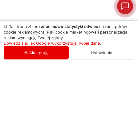
🍪 Ta strona zbiera
anonimowe statystyki odwiedzin
(bez plików
cookie reklamowych). Pliki cookie marketingowe i personalizacja
reklam wymagają Twojej zgody.
Dowiedz się, jak Google wykorzystuje Twoje dane
.
🍪 Akceptuję
Ustawienia
AGD Group
O firmie
Pomoc
Nowości
Zamówienie i płatność
Kontakty
Promocje
Zasady dostawy urządzeń
+48 459 568 444
Kontakt