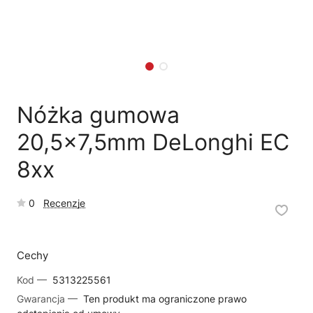
🗹
Reklamacja naprawy
📦
Reklamacja towaru
Nóżka gumowa
20,5x7,5mm DeLonghi EC
8xx
0
Recenzje
Cechy
Kod —
5313225561
Gwarancja —
Ten produkt ma ograniczone prawo