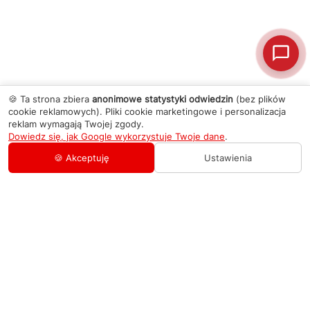
🍪 Ta strona zbiera
anonimowe statystyki odwiedzin
(bez plików
cookie reklamowych). Pliki cookie marketingowe i personalizacja
reklam wymagają Twojej zgody.
Dowiedz się, jak Google wykorzystuje Twoje dane
.
🍪 Akceptuję
Ustawienia
AGD Group
O firmie
Pomoc
Nowości
Zamówienie i płatność
Kontakty