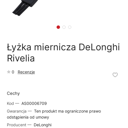
🗹
Reklamacja naprawy
📦
Reklamacja towaru
Łyżka miernicza DeLonghi
Rivelia
0
Recenzje
Cechy
Kod —
AS00006709
Gwarancja —
Ten produkt ma ograniczone prawo
odstąpienia od umowy
Producent —
DeLonghi