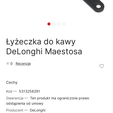
🗹
Reklamacja naprawy
📦
Reklamacja towaru
Łyżeczka do kawy
DeLonghi Maestosa
0
Recenzje
Cechy
Kod —
5313258291
Gwarancja —
Ten produkt ma ograniczone prawo
odstąpienia od umowy
Producent —
DeLonghi