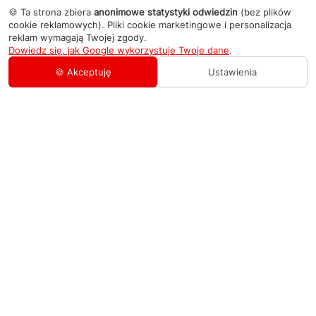
🍪 Ta strona zbiera
anonimowe statystyki odwiedzin
(bez plików
cookie reklamowych). Pliki cookie marketingowe i personalizacja
reklam wymagają Twojej zgody.
Dowiedz się, jak Google wykorzystuje Twoje dane
.
🍪 Akceptuję
Ustawienia
AGD Group
O firmie
Pomoc
Nowości
Zamówienie i płatność
Kontakty
Promocje
Zasady dostawy urządzeń
+48 459 568 444
Kontakt
info@agdgroup.pl
Regulamin usług serwisowych
Al. Włókniarzy 234A, 90-556 Łódź oddzielne
wejście po lewej stronie budynku, lokal 2
Wymiana i zwrot towaru