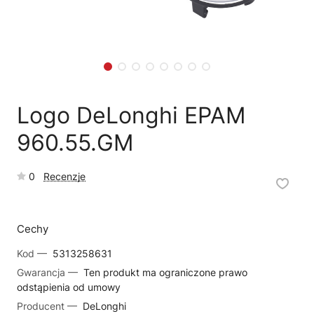
🗹
Reklamacja naprawy
📦
Reklamacja towaru
Logo DeLonghi EPAM
960.55.GM
0
Recenzje
Cechy
Kod —
5313258631
Gwarancja —
Ten produkt ma ograniczone prawo
odstąpienia od umowy
Producent —
DeLonghi