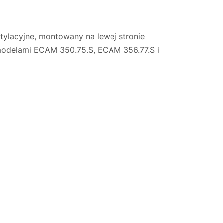
lacyjne, montowany na lewej stronie
modelami ECAM 350.75.S, ECAM 356.77.S i
Justyna — konsultant AI
AGD Group • eksperci od ekspresów
☕
Cześć! Jestem Justyna
Pomogę Ci z ekspresem do kawy — sprawdzenie,
naprawa, części zamienne lub złożenie zamówienia.
Jak oddać do
🔎
Status naprawy
🔧
naprawy?