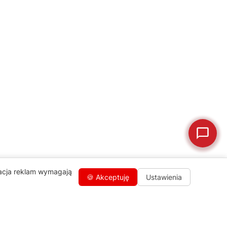
💰
Ile kosztuje naprawa?
☕
Ekspres nie działa
🛠
Szukam części
📖
Instrukcja obsługi
🛒
Jak kupić w sklepie?
🧴
Odkamienianie
🗹
Reklamacja naprawy
📦
Reklamacja towaru
zacja reklam wymagają
🍪 Akceptuję
Ustawienia