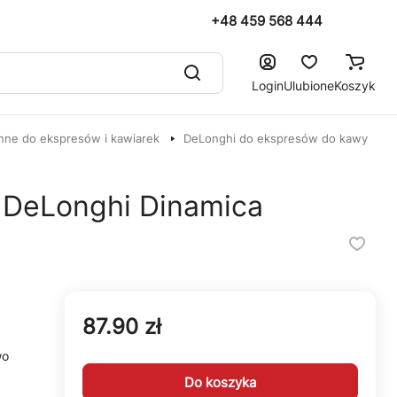
+48 459 568 444
Login
Ulubione
Koszyk
nne do ekspresów i kawiarek
DeLonghi do ekspresów do kawy
 DeLonghi Dinamica
87.90 zł
wo
Do koszyka