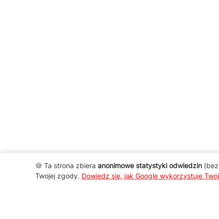
🍪 Ta strona zbiera
anonimowe statystyki odwiedzin
(bez 
Twojej zgody.
Dowiedz się, jak Google wykorzystuje Two