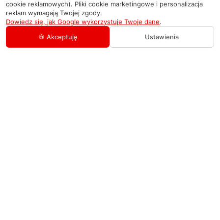
cookie reklamowych). Pliki cookie marketingowe i personalizacja
reklam wymagają Twojej zgody.
Dowiedz się, jak Google wykorzystuje Twoje dane
.
🍪 Akceptuję
Ustawienia
AGD Group
O firmie
Pomoc
Nowości
Zamówienie i płatność
Kontakty
Promocje
Zasady dostawy urządzeń
+48 459 568 444
Kontakt
info@agdgroup.pl
Regulamin usług serwisowych
Al. Włókniarzy 234A, 90-556 Łódź oddzielne
wejście po lewej stronie budynku, lokal 2
Wymiana i zwrot towaru