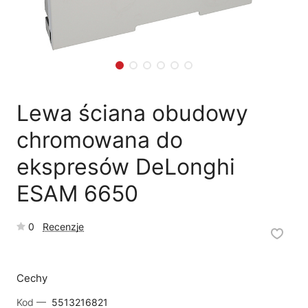
🗹
Reklamacja naprawy
📦
Reklamacja towaru
Lewa ściana obudowy
chromowana do
ekspresów DeLonghi
ESAM 6650
0
Recenzje
Cechy
Kod —
5513216821