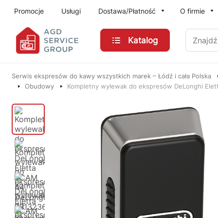
Przejdź do treści głównej
Promocje
Usługi
Dostawa/Płatność
O firmie
Znajdź
Katalog
Serwis ekspresów do kawy wszystkich marek – Łódź i cała Polska
Obudowy
Kompletny wylewak do ekspresów DeLonghi Ele