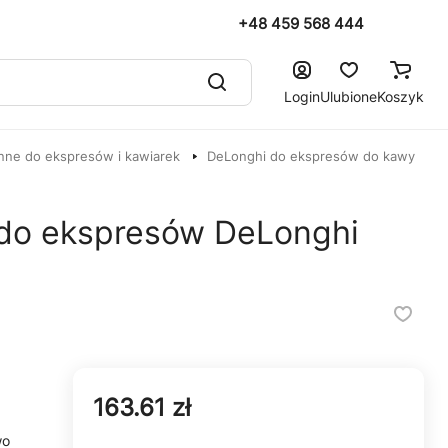
+48 459 568 444
Login
Ulubione
Koszyk
nne do ekspresów i kawiarek
DeLonghi do ekspresów do kawy
do ekspresów DeLonghi
163.61 zł
wo