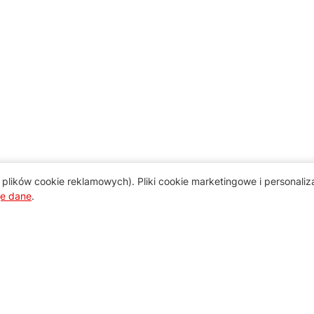
plików cookie reklamowych). Pliki cookie marketingowe i personali
je dane
.
Pomoc
Zamówienie i płatność