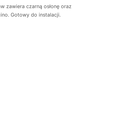
w zawiera czarną osłonę oraz
no. Gotowy do instalacji.
Justyna — konsultant AI
AGD Group • eksperci od ekspresów
☕
Cześć! Jestem Justyna
Pomogę Ci z ekspresem do kawy — sprawdzenie,
naprawa, części zamienne lub złożenie zamówienia.
Jak oddać do
🔎
Status naprawy
🔧
naprawy?
💰
Ile kosztuje naprawa?
☕
Ekspres nie działa
🛠
Szukam części
📖
Instrukcja obsługi