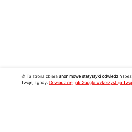
🍪 Ta strona zbiera
anonimowe statystyki odwiedzin
(bez 
Twojej zgody.
Dowiedz się, jak Google wykorzystuje Two
AGD Group
O firmie