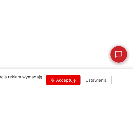
🛒
Jak kupić w sklepie?
🧴
Odkamienianie
🗹
Reklamacja naprawy
📦
Reklamacja towaru
zacja reklam wymagają
🍪 Akceptuję
Ustawienia
Kontakty
+48 459 568 444