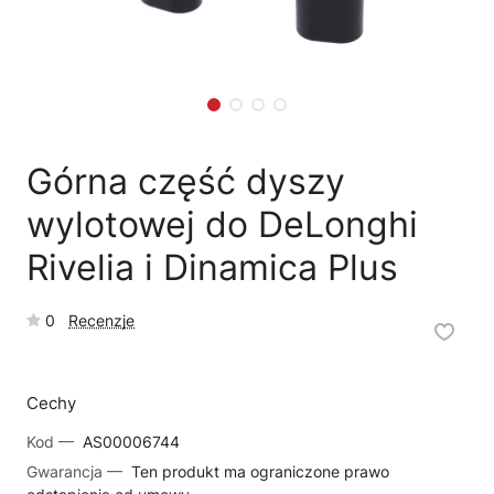
🗹
Reklamacja naprawy
📦
Reklamacja towaru
Górna część dyszy
wylotowej do DeLonghi
Rivelia i Dinamica Plus
0
Recenzje
Cechy
Kod —
AS00006744
Gwarancja —
Ten produkt ma ograniczone prawo