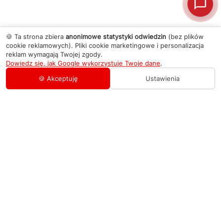
🍪 Ta strona zbiera
anonimowe statystyki odwiedzin
(bez plików
cookie reklamowych). Pliki cookie marketingowe i personalizacja
reklam wymagają Twojej zgody.
Dowiedz się, jak Google wykorzystuje Twoje dane
.
🍪 Akceptuję
Ustawienia
AGD Group
O firmie
Pomoc
Nowości
Zamówienie i płatność
Kontakty
Promocje
Zasady dostawy urządzeń
+48 459 568 444
Kontakt
info@agdgroup.pl
Regulamin usług serwisowych