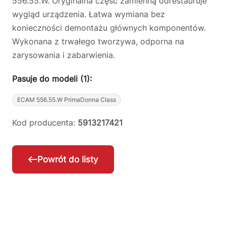
556.55.W. Oryginalna część zamienną odrestauruje
wygląd urządzenia. Łatwa wymiana bez
konieczności demontażu głównych komponentów.
Wykonana z trwałego tworzywa, odporna na
zarysowania i zabarwienia.
Pasuje do modeli (1):
ECAM 556.55.W PrimaDonna Class
Kod producenta:
5913217421
Powrót do listy