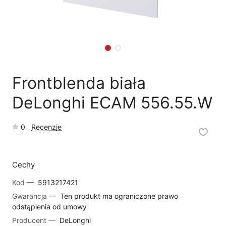
🗹
Reklamacja naprawy
📦
Reklamacja towaru
Frontblenda biała
DeLonghi ECAM 556.55.W
0
Recenzje
Cechy
Kod —
5913217421
Gwarancja —
Ten produkt ma ograniczone prawo
odstąpienia od umowy
Producent —
DeLonghi