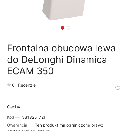
🗹
Reklamacja naprawy
📦
Reklamacja towaru
Frontalna obudowa lewa
do DeLonghi Dinamica
ECAM 350
0
Recenzje
Cechy
Kod —
5313251721
Gwarancja —
Ten produkt ma ograniczone prawo