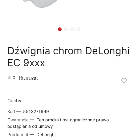
🗹
Reklamacja naprawy
📦
Reklamacja towaru
Dźwignia chrom DeLonghi
EC 9xxx
0
Recenzje
Cechy
Kod —
5513271699
Gwarancja —
Ten produkt ma ograniczone prawo
odstąpienia od umowy
Producent —
DeLonghi