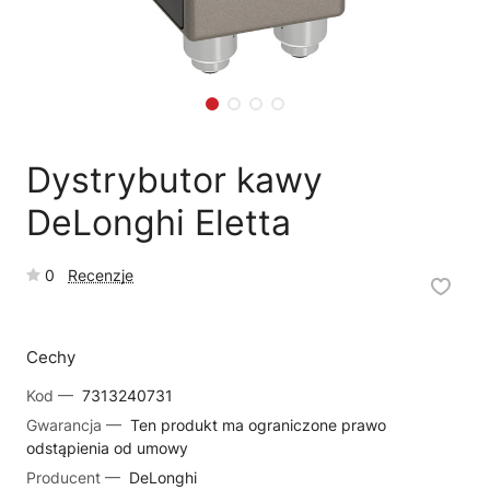
🗹
Reklamacja naprawy
📦
Reklamacja towaru
Dystrybutor kawy
DeLonghi Eletta
0
Recenzje
Cechy
Kod —
7313240731
Gwarancja —
Ten produkt ma ograniczone prawo
odstąpienia od umowy
Producent —
DeLonghi