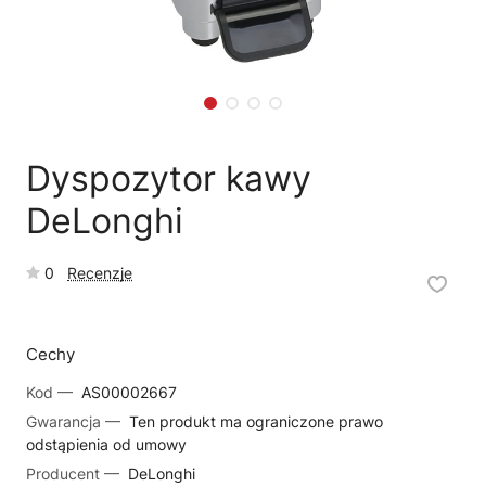
🗹
Reklamacja naprawy
📦
Reklamacja towaru
Dyspozytor kawy
DeLonghi
0
Recenzje
Cechy
Kod —
AS00002667
Gwarancja —
Ten produkt ma ograniczone prawo
odstąpienia od umowy
Producent —
DeLonghi