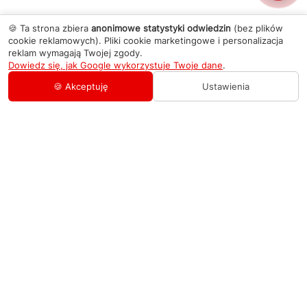
🍪 Ta strona zbiera
anonimowe statystyki odwiedzin
(bez plików
cookie reklamowych). Pliki cookie marketingowe i personalizacja
reklam wymagają Twojej zgody.
Dowiedz się, jak Google wykorzystuje Twoje dane
.
🍪 Akceptuję
Ustawienia
AGD Group
O firmie
Pomoc
Nowości
Zamówienie i płatność
Kontakty
Promocje
Zasady dostawy urządzeń
+48 459 568 444
Kontakt
info@agdgroup.pl
Regulamin usług serwisowych
Al. Włókniarzy 234A, 90-556 Łódź oddzielne