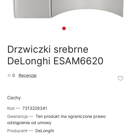
🗹
Reklamacja naprawy
📦
Reklamacja towaru
Drzwiczki srebrne
DeLonghi ESAM6620
0
Recenzje
Cechy
Kod —
7313229341
Gwarancja —
Ten produkt ma ograniczone prawo
odstąpienia od umowy
Producent —
DeLonghi