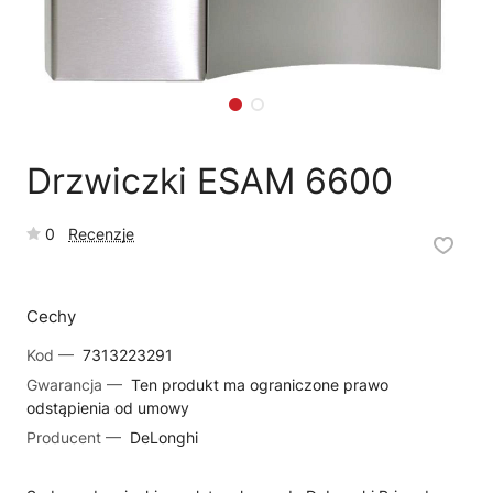
🗹
Reklamacja naprawy
📦
Reklamacja towaru
Drzwiczki ESAM 6600
0
Recenzje
Cechy
Kod —
7313223291
Gwarancja —
Ten produkt ma ograniczone prawo
odstąpienia od umowy
Producent —
DeLonghi