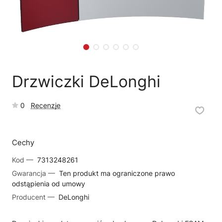
🗹
Reklamacja naprawy
📦
Reklamacja towaru
Drzwiczki DeLonghi
0
Recenzje
Cechy
Kod —
7313248261
Gwarancja —
Ten produkt ma ograniczone prawo
odstąpienia od umowy
Producent —
DeLonghi