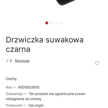
🗹
Reklamacja naprawy
📦
Reklamacja towaru
Drzwiczka suwakowa
czarna
0
Recenzje
Cechy
Kod —
AS00002605
Gwarancja —
Ten produkt ma ograniczone prawo
odstąpienia od umowy
Producent —
DeLonghi