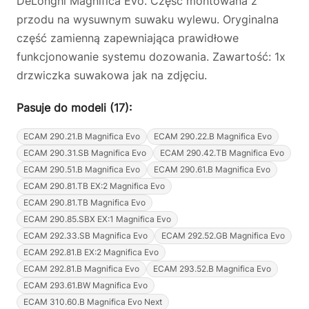
DeLonghi Magnifica Evo. Część montowana z
przodu na wysuwnym suwaku wylewu. Oryginalna
część zamienną zapewniająca prawidłowe
funkcjonowanie systemu dozowania. Zawartość: 1x
drzwiczka suwakowa jak na zdjęciu.
Pasuje do modeli (17):
ECAM 290.21.B Magnifica Evo
ECAM 290.22.B Magnifica Evo
ECAM 290.31.SB Magnifica Evo
ECAM 290.42.TB Magnifica Evo
ECAM 290.51.B Magnifica Evo
ECAM 290.61.B Magnifica Evo
ECAM 290.81.TB EX:2 Magnifica Evo
ECAM 290.81.TB Magnifica Evo
ECAM 290.85.SBX EX:1 Magnifica Evo
ECAM 292.33.SB Magnifica Evo
ECAM 292.52.GB Magnifica Evo
ECAM 292.81.B EX:2 Magnifica Evo
ECAM 292.81.B Magnifica Evo
ECAM 293.52.B Magnifica Evo
ECAM 293.61.BW Magnifica Evo
ECAM 310.60.B Magnifica Evo Next