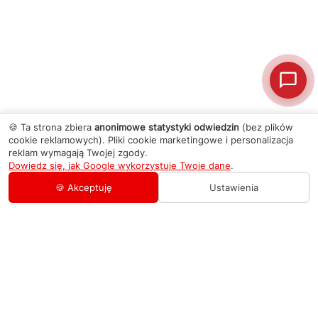
🍪 Ta strona zbiera
anonimowe statystyki odwiedzin
(bez plików
cookie reklamowych). Pliki cookie marketingowe i personalizacja
reklam wymagają Twojej zgody.
Dowiedz się, jak Google wykorzystuje Twoje dane
.
🍪 Akceptuję
Ustawienia
AGD Group
O firmie
Pomoc
Nowości