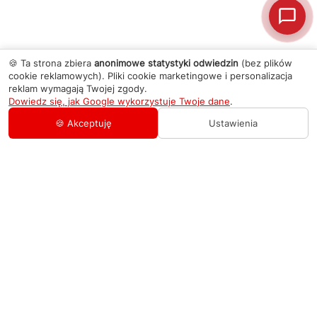
🍪 Ta strona zbiera
anonimowe statystyki odwiedzin
(bez plików
cookie reklamowych). Pliki cookie marketingowe i personalizacja
reklam wymagają Twojej zgody.
Dowiedz się, jak Google wykorzystuje Twoje dane
.
🍪 Akceptuję
Ustawienia
AGD Group
O firmie
Pomoc
Nowości
Zamówienie i płatność
Kontakty
Promocje
Zasady dostawy urządzeń
+48 459 568 444
Kontakt