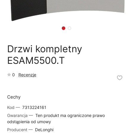
🗹
Reklamacja naprawy
📦
Reklamacja towaru
Drzwi kompletny
ESAM5500.T
0
Recenzje
Cechy
Kod —
7313224161
Gwarancja —
Ten produkt ma ograniczone prawo
odstąpienia od umowy
Producent —
DeLonghi