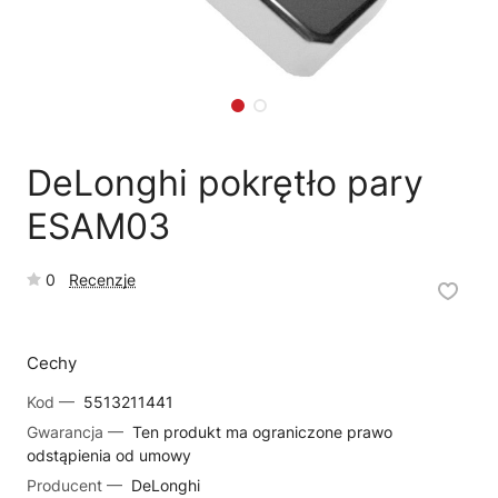
🗹
Reklamacja naprawy
📦
Reklamacja towaru
DeLonghi pokrętło pary
ESAM03
0
Recenzje
Cechy
Kod —
5513211441
Gwarancja —
Ten produkt ma ograniczone prawo
odstąpienia od umowy
Producent —
DeLonghi