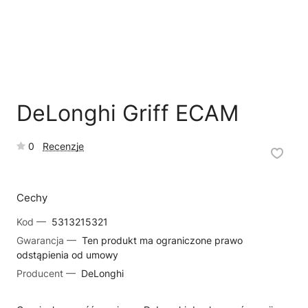
🗹
Reklamacja naprawy
📦
Reklamacja towaru
DeLonghi Griff ECAM
0
Recenzje
Cechy
Kod —
5313215321
Gwarancja —
Ten produkt ma ograniczone prawo
odstąpienia od umowy
Producent —
DeLonghi