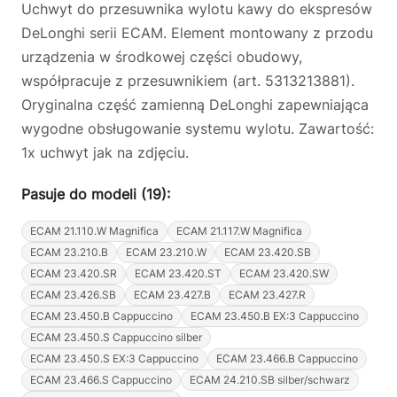
Uchwyt do przesuwnika wylotu kawy do ekspresów
DeLonghi serii ECAM. Element montowany z przodu
urządzenia w środkowej części obudowy,
współpracuje z przesuwnikiem (art. 5313213881).
Oryginalna część zamienną DeLonghi zapewniająca
wygodne obsługowanie systemu wylotu. Zawartość:
1x uchwyt jak na zdjęciu.
Pasuje do modeli (19):
ECAM 21.110.W Magnifica
ECAM 21.117.W Magnifica
ECAM 23.210.B
ECAM 23.210.W
ECAM 23.420.SB
ECAM 23.420.SR
ECAM 23.420.ST
ECAM 23.420.SW
ECAM 23.426.SB
ECAM 23.427.B
ECAM 23.427.R
ECAM 23.450.B Cappuccino
ECAM 23.450.B EX:3 Cappuccino
ECAM 23.450.S Cappuccino silber
ECAM 23.450.S EX:3 Cappuccino
ECAM 23.466.B Cappuccino
ECAM 23.466.S Cappuccino
ECAM 24.210.SB silber/schwarz