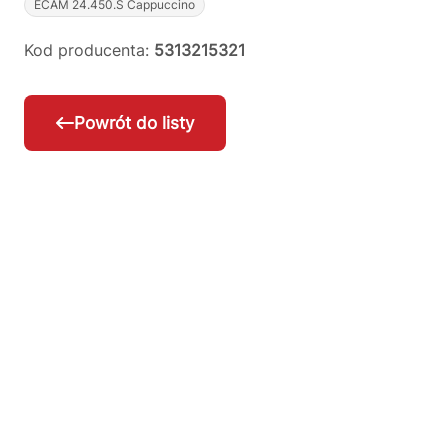
ECAM 24.450.S Cappuccino
Kod producenta:
5313215321
Powrót do listy