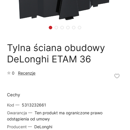
🗹
Reklamacja naprawy
📦
Reklamacja towaru
Tylna ściana obudowy
DeLonghi ETAM 36
0
Recenzje
Cechy
Kod —
5313232661
Gwarancja —
Ten produkt ma ograniczone prawo
odstąpienia od umowy
Producent —
DeLonghi