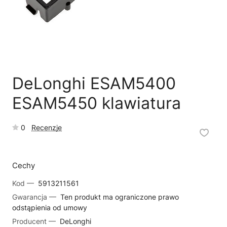
🗹
Reklamacja naprawy
📦
Reklamacja towaru
DeLonghi ESAM5400
ESAM5450 klawiatura
0
Recenzje
Cechy
Kod —
5913211561
Gwarancja —
Ten produkt ma ograniczone prawo
odstąpienia od umowy
Producent —
DeLonghi