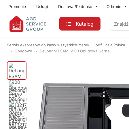
Przejdź do treści głównej
Promocje
Usługi
Dostawa/Płatność
O firmie
Znajdź
Katalog
Serwis ekspresów do kawy wszystkich marek – Łódź i cała Polska
Obudowy
DeLonghi ESAM 6900 Obudowa Górna