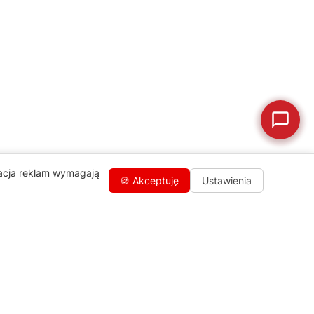
🛒
Jak kupić w sklepie?
🧴
Odkamienianie
🗹
Reklamacja naprawy
📦
Reklamacja towaru
zacja reklam wymagają
🍪 Akceptuję
Ustawienia
Kontakty
+48 459 568 444