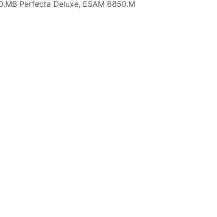
80.MB Perfecta Deluxe, ESAM 6850.M
Justyna — konsultant AI
AGD Group • eksperci od ekspresów
☕
Cześć! Jestem Justyna
Pomogę Ci z ekspresem do kawy — sprawdzenie,
naprawa, części zamienne lub złożenie zamówienia.
Jak oddać do
🔎
Status naprawy
🔧
naprawy?
💰
Ile kosztuje naprawa?
☕
Ekspres nie działa
🛠
Szukam części
📖
Instrukcja obsługi