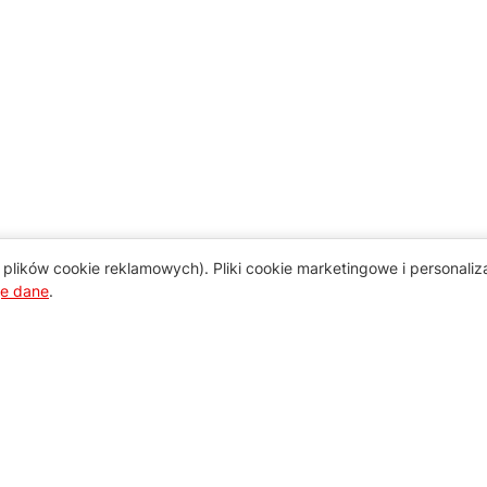
plików cookie reklamowych). Pliki cookie marketingowe i personali
je dane
.
Pomoc
Zamówienie i płatność