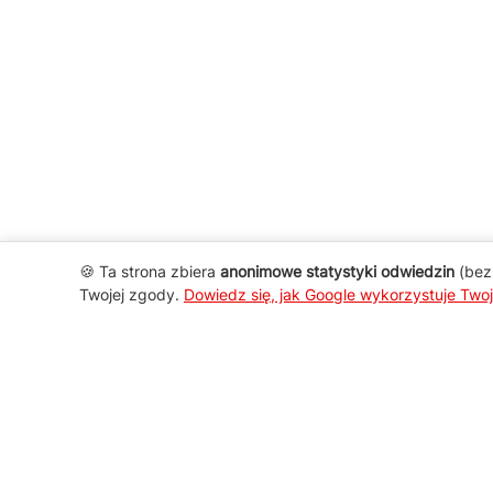
🍪 Ta strona zbiera
anonimowe statystyki odwiedzin
(bez 
Twojej zgody.
Dowiedz się, jak Google wykorzystuje Two
AGD Group
O firmie