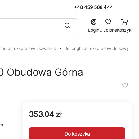
+48 459 568 444
Login
Ulubione
Koszyk
nne do ekspresów i kawiarek
DeLonghi do ekspresów do kawy
0 Obudowa Górna
353.04 zł
wo
Do koszyka