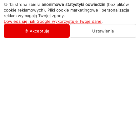
🍪 Ta strona zbiera
anonimowe statystyki odwiedzin
(bez plików
cookie reklamowych). Pliki cookie marketingowe i personalizacja
reklam wymagają Twojej zgody.
Dowiedz się, jak Google wykorzystuje Twoje dane
.
🍪 Akceptuję
Ustawienia
AGD Group
O firmie
Pomoc
Nowości
Zamówienie i płatność
Kontakty
Promocje
Zasady dostawy urządzeń
+48 459 568 444
Kontakt
info@agdgroup.pl
Regulamin usług serwisowych
Al. Włókniarzy 234A, 90-556 Łódź oddzielne
wejście po lewej stronie budynku, lokal 2
Wymiana i zwrot towaru