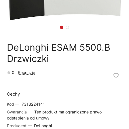
🗹
Reklamacja naprawy
📦
Reklamacja towaru
DeLonghi ESAM 5500.B
Drzwiczki
0
Recenzje
Cechy
Kod —
7313224141
Gwarancja —
Ten produkt ma ograniczone prawo
odstąpienia od umowy
Producent —
DeLonghi