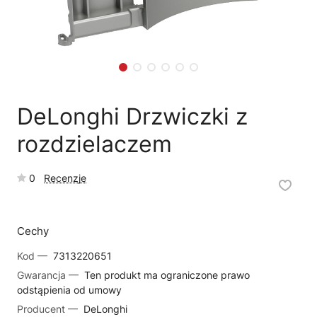
🗹
Reklamacja naprawy
📦
Reklamacja towaru
DeLonghi Drzwiczki z
rozdzielaczem
0
Recenzje
Cechy
Kod —
7313220651
Gwarancja —
Ten produkt ma ograniczone prawo
odstąpienia od umowy
Producent —
DeLonghi