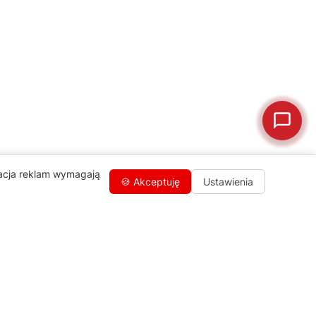
🛒
Jak kupić w sklepie?
🧴
Odkamienianie
🗹
Reklamacja naprawy
📦
Reklamacja towaru
zacja reklam wymagają
🍪 Akceptuję
Ustawienia
Kontakty
+48 459 568 444