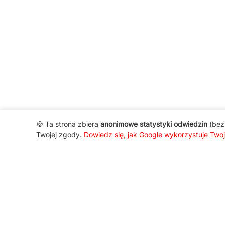
🍪 Ta strona zbiera
anonimowe statystyki odwiedzin
(bez 
Twojej zgody.
Dowiedz się, jak Google wykorzystuje Two
AGD Group
O firmie