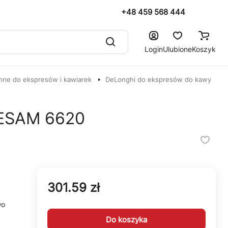
+48 459 568 444
Login
Ulubione
Koszyk
nne do ekspresów i kawiarek
DeLonghi do ekspresów do kawy
 ESAM 6620
301.59 zł
wo
Do koszyka