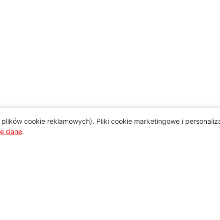
plików cookie reklamowych). Pliki cookie marketingowe i personali
je dane
.
Pomoc
Zamówienie i płatność