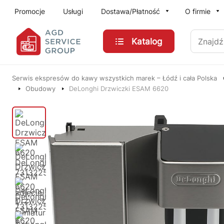
Przejdź do treści głównej
Promocje
Usługi
Dostawa/Płatność
O firmie
Znajdź
Katalog
Serwis ekspresów do kawy wszystkich marek – Łódź i cała Polska
Obudowy
DeLonghi Drzwiczki ESAM 6620