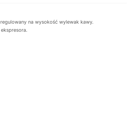
 regulowany na wysokość wylewak kawy.
 ekspresora.
Justyna — konsultant AI
AGD Group • eksperci od ekspresów
☕
Cześć! Jestem Justyna
Pomogę Ci z ekspresem do kawy — sprawdzenie,
naprawa, części zamienne lub złożenie zamówienia.
Jak oddać do
🔎
Status naprawy
🔧
naprawy?
💰
Ile kosztuje naprawa?
☕
Ekspres nie działa