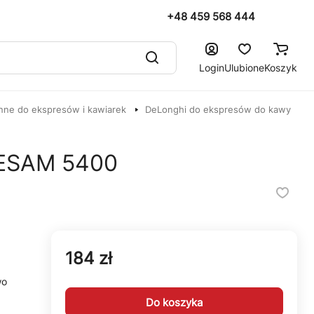
+48 459 568 444
Login
Ulubione
Koszyk
nne do ekspresów i kawiarek
DeLonghi do ekspresów do kawy
 ESAM 5400
184 zł
wo
Do koszyka