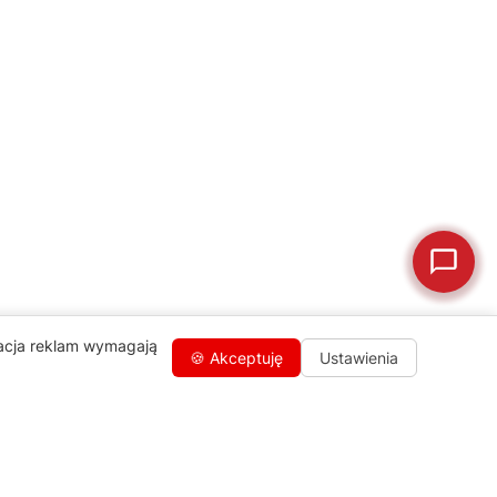
🛠
Szukam części
📖
Instrukcja obsługi
🛒
Jak kupić w sklepie?
🧴
Odkamienianie
🗹
Reklamacja naprawy
📦
Reklamacja towaru
zacja reklam wymagają
🍪 Akceptuję
Ustawienia
Kontakty