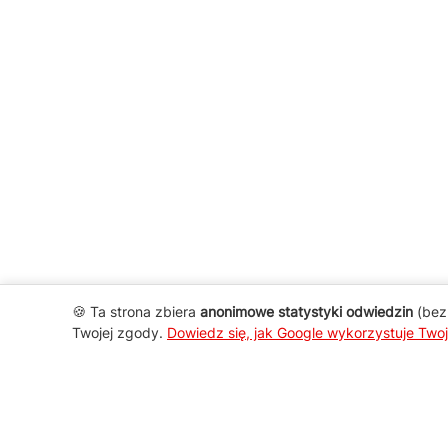
🍪 Ta strona zbiera
anonimowe statystyki odwiedzin
(bez 
Twojej zgody.
Dowiedz się, jak Google wykorzystuje Two