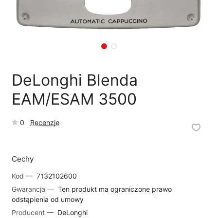
🗹
Reklamacja naprawy
📦
Reklamacja towaru
DeLonghi Blenda
EAM/ESAM 3500
0
Recenzje
Cechy
Kod —
7132102600
Gwarancja —
Ten produkt ma ograniczone prawo
odstąpienia od umowy
Producent —
DeLonghi