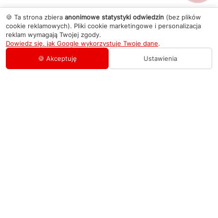
🍪 Ta strona zbiera
anonimowe statystyki odwiedzin
(bez plików
cookie reklamowych). Pliki cookie marketingowe i personalizacja
reklam wymagają Twojej zgody.
Dowiedz się, jak Google wykorzystuje Twoje dane
.
🍪 Akceptuję
Ustawienia
AGD Group
O firmie
Pomoc
Nowości
Zamówienie i płatność
Kontakty
Promocje
Zasady dostawy urządzeń
+48 459 568 444
Kontakt
info@agdgroup.pl
Regulamin usług serwisowych
Al. Włókniarzy 234A, 90-556 Łódź oddzielne