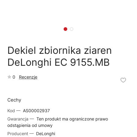
🗹
Reklamacja naprawy
📦
Reklamacja towaru
Dekiel zbiornika ziaren
DeLonghi EC 9155.MB
0
Recenzje
Cechy
Kod —
AS00002937
Gwarancja —
Ten produkt ma ograniczone prawo
odstąpienia od umowy
Producent —
DeLonghi