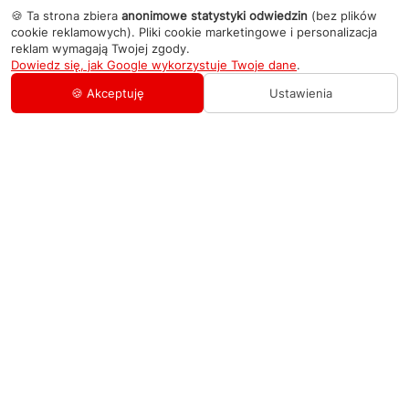
🍪 Ta strona zbiera
anonimowe statystyki odwiedzin
(bez plików
cookie reklamowych). Pliki cookie marketingowe i personalizacja
reklam wymagają Twojej zgody.
Dowiedz się, jak Google wykorzystuje Twoje dane
.
🍪 Akceptuję
Ustawienia
AGD Group
O firmie
Pomoc
Nowości
Zamówienie i płatność
Kontakty
Promocje
Zasady dostawy urządzeń
+48 459 568 444
Kontakt
info@agdgroup.pl
Regulamin usług serwisowych
Al. Włókniarzy 234A, 90-556 Łódź oddzielne
wejście po lewej stronie budynku, lokal 2
Wymiana i zwrot towaru